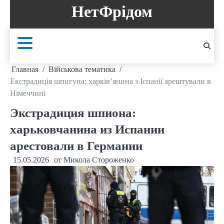
Перейти
НетФрідом
к
содержанию
Главная
Військова тематика
Екстрадиція шпигуна: харків’янина з Іспанії арештували в
Німеччині
Экстрадиция шпиона:
харьковчанина из Испании
арестовали в Германии
15.05.2026
от
Микола Стороженко