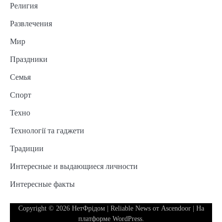
Религия
Развлечения
Мир
Праздники
Семья
Спорт
Техно
Технології та гаджети
Традиции
Интересные и выдающиеся личности
Интересные факты
Copyright © 2026
НетФрідом
| Reliable News от
Ascendoor
| На
платформе
WordPress
.