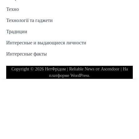
Техно
Технології та гаджети
Традиции
Интересные и выдающиеся личности
Интересные факты
Copyright © 2026
НетФрідом
| Reliable News от
Ascendoor
| На
платформе
WordPress
.