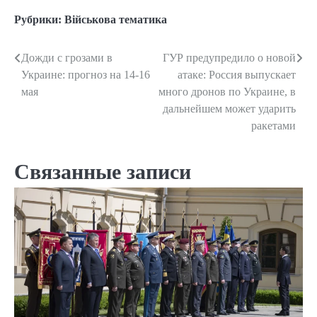
Рубрики:
Військова тематика
Дожди с грозами в
ГУР предупредило о новой
Навигация
Украине: прогноз на 14-16
атаке: Россия выпускает
по
мая
много дронов по Украине, в
дальнейшем может ударить
записям
ракетами
Связанные записи