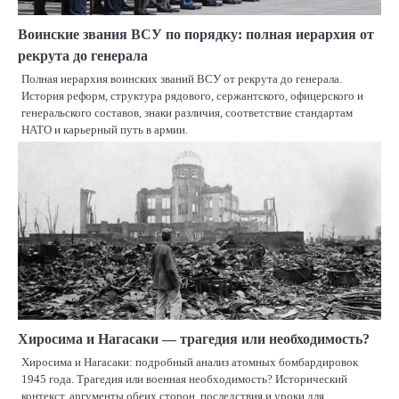
Воинские звания ВСУ по порядку: полная иерархия от
рекрута до генерала
Полная иерархия воинских званий ВСУ от рекрута до генерала.
История реформ, структура рядового, сержантского, офицерского и
генеральского составов, знаки различия, соответствие стандартам
НАТО и карьерный путь в армии.
Хиросима и Нагасаки — трагедия или необходимость?
Хиросима и Нагасаки: подробный анализ атомных бомбардировок
1945 года. Трагедия или военная необходимость? Исторический
контекст, аргументы обеих сторон, последствия и уроки для