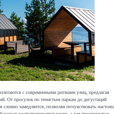
еплетаются с современными ритмами улиц, предлагая
й. От прогулок по тенистым паркам до дегустаций
я словно замедляется, позволяя почувствовать насто
 базовые достопримечательности, а для продвинутых 