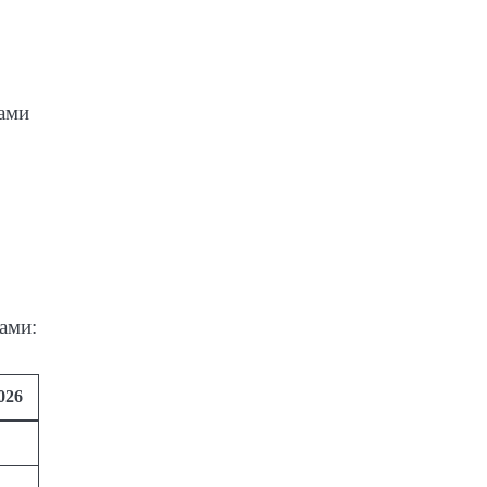
тами
ами:
026