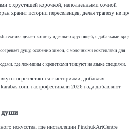
ками с хрустящей корочкой, наполненными сочной
оран хранит истории переселенцев, делая трапезу не пр
sh-техника делает котлету идеально хрустящей, с добавками вро
м согревает душу, особенно зимой, с молочными коктейлями для
юдами, где лок-мины с креветками танцуют на языке специями.
 вкусы переплетаются с историями, добавляя
karabas.com, гастрофестивали 2026 года добавляют
я души
ого искусства, где инсталляции PinchukArtCentre