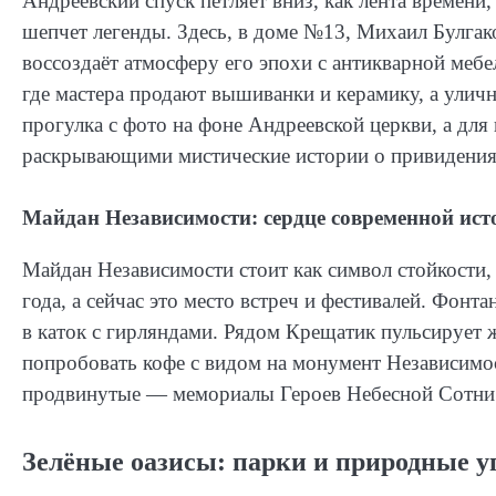
Андреевский спуск петляет вниз, как лента времени
шепчет легенды. Здесь, в доме №13, Михаил Булгак
воссоздаёт атмосферу его эпохи с антикварной меб
где мастера продают вышиванки и керамику, а ули
прогулка с фото на фоне Андреевской церкви, а дл
раскрывающими мистические истории о привидения
Майдан Независимости: сердце современной ист
Майдан Независимости стоит как символ стойкости
года, а сейчас это место встреч и фестивалей. Фон
в каток с гирляндами. Рядом Крещатик пульсирует 
попробовать кофе с видом на монумент Независимос
продвинутые — мемориалы Героев Небесной Сотни 
Зелёные оазисы: парки и природные у