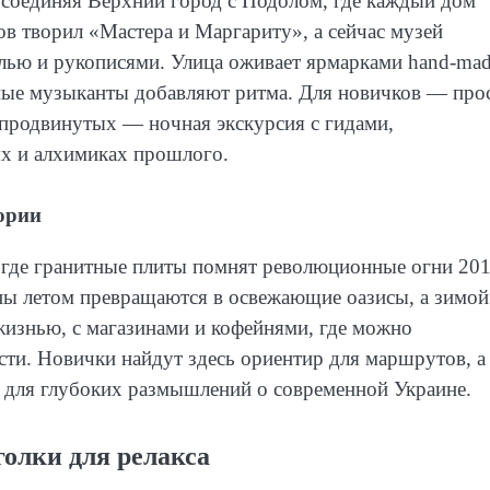
, соединяя Верхний город с Подолом, где каждый дом
ов творил «Мастера и Маргариту», а сейчас музей
елью и рукописями. Улица оживает ярмарками hand-mad
чные музыканты добавляют ритма. Для новичков — про
я продвинутых — ночная экскурсия с гидами,
х и алхимиках прошлого.
ории
, где гранитные плиты помнят революционные огни 20
таны летом превращаются в освежающие оазисы, а зимо
жизнью, с магазинами и кофейнями, где можно
ти. Новички найдут здесь ориентир для маршрутов, а
для глубоких размышлений о современной Украине.
голки для релакса