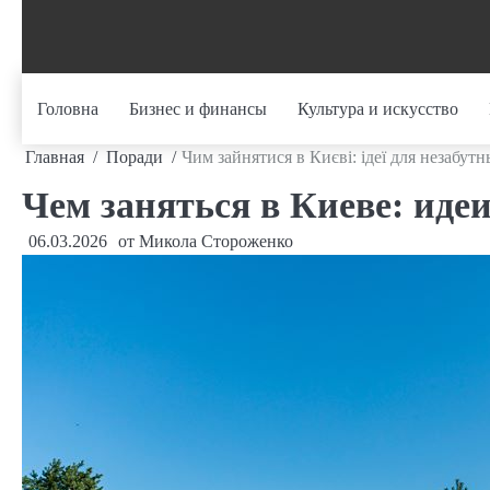
Перейти
к
содержанию
Головна
Бизнес и финансы
Культура и искусство
Главная
Поради
Чим зайнятися в Києві: ідеї для незабут
Чем заняться в Киеве: иде
06.03.2026
от
Микола Стороженко