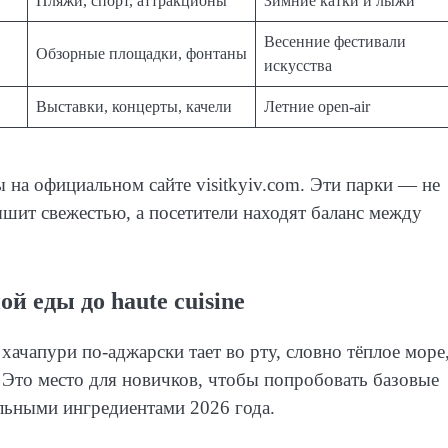
Пляжи, спорт, аттракционы
Зимние катки и лыжи
Весенние фестивали
Обзорные площадки, фонтаны
искусства
Выставки, концерты, качели
Летние open-air
 на официальном сайте visitkyiv.com. Эти парки — не
ышит свежестью, а посетители находят баланс между
й еды до haute cuisine
хачапури по-аджарски тает во рту, словно тёплое море,
Это место для новичков, чтобы попробовать базовые
льными ингредиентами 2026 года.