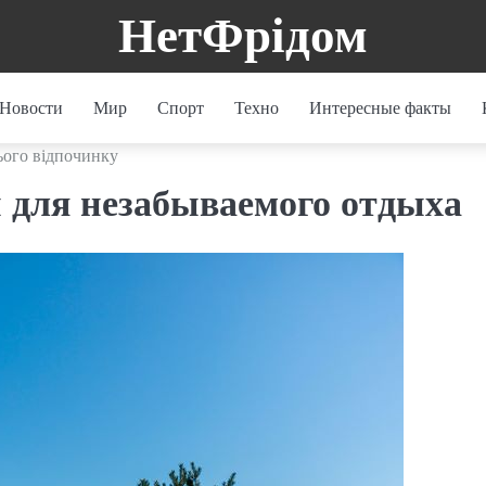
НетФрідом
Новости
Мир
Спорт
Техно
Интересные факты
нього відпочинку
и для незабываемого отдыха