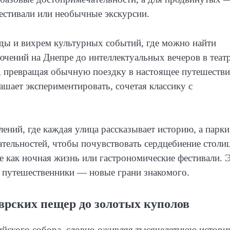
естивали или необычные экскурсии.
оды и вихрем культурных событий, где можно найти
ючений на Днепре до интеллектуальных вечеров в театр
, превращая обычную поездку в настоящее путешестви
шает экспериментировать, сочетая классику с
лений, где каждая улица рассказывает историю, а парки
тельностей, чтобы почувствовать сердцебиение столи
е как ночная жизнь или гастрономические фестивали. 
е путешественники — новые грани знакомого.
врских пещер до золотых куполов
йского собора, словно оживляя тысячелетнюю истори