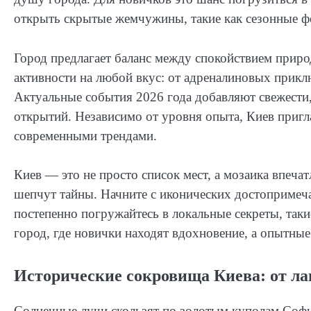
открыть скрытые жемчужины, такие как сезонные ф
Город предлагает баланс между спокойствием прир
активности на любой вкус: от адреналиновых прикл
Актуальные события 2026 года добавляют свежести
открытий. Независимо от уровня опыта, Киев пригла
современными трендами.
Киев — это не просто список мест, а мозаика впечат
шепчут тайны. Начните с иконических достопримеча
постепенно погружайтесь в локальные секреты, таки
город, где новички находят вдохновение, а опытны
Исторические сокровища Киева: от ла
Солнечные лучи скользят по золотым куполам Софи