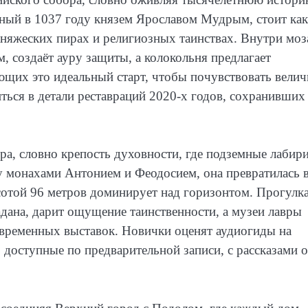
нный в 1037 году князем Ярославом Мудрым, стоит как
 княжеских пирах и религиозных таинствах. Внутри моз
 создаёт ауру защиты, а колокольня предлагает
ющих это идеальный старт, чтобы почувствовать велич
ться в детали реставраций 2020-х годов, сохранивших
ра, словно крепость духовности, где подземные лабир
у монахами Антонием и Феодосием, она превратилась 
ысотой 96 метров доминирует над горизонтом. Прогулк
дана, дарит ощущение таинственности, а музеи лавры
овременных выставок. Новички оценят аудиогиды на
 доступные по предварительной записи, с рассказами о