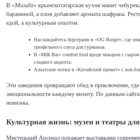
В «Musafir» крымскотатарская кухня манит чебуре
бараниной, а плов добавляет аромата шафрана. Рест
едой, а культурным опытом.
Наслаждайтесь бургерами в «OG Burger», где sma
трюфельного соуса для гурманов.
В «Milk Bar» comfort food вроде макарон с сыро
сладкого акцента.
Азиатские нотки в «Китайский привет» с вок-бл
Эти заведения превращают обед в приключение, где
эмоциональности каждому визиту. По данным сайта 
новизны.
Культурная жизнь: музеи и театры дл
Мистецький Арсенал поражает выставками современн