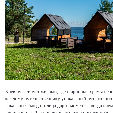
Киев пульсирует жизнью, где старинные храмы пер
каждому путешественнику уникальный путь открыти
локальных блюд столица дарит моменты, когда врем
душу города. Для новичков это шанс погрузиться в