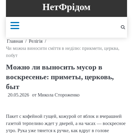
Перейти
НетФрідом
к
содержанию
Главная
Релігія
Чи можна виносити сміття в неділю: прикмети, церква,
побут
Можно ли выносить мусор в
воскресенье: приметы, церковь,
быт
20.05.2026
от
Микола Стороженко
Пакет с кофейной гущей, кожурой от яблок и вчерашней
газетой терпеливо ждет у дверей, а на часах — воскресное
утро. Рука уже тянется к ручке, как вдруг в голове