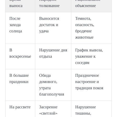
выноса
толкование
объяснение
После
Выносится
Темнота,
захода
достаток и
опасность,
солнца
удача
бродячие
животные
В
Нарушение дня
График вывоза,
воскресенье
отдыха
уважение к
соседям
В большие
Обида
Праздничное
праздники
домового,
настроение и
утрата
традиция покоя
благополучия
На рассвете
Засорение
Нарушение
«светлой»
тишины,