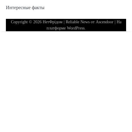
Интересные факты
Copyright © 2026
НетФрідом
| Reliable News от
Ascendoor
| На
платформе
WordPress
.