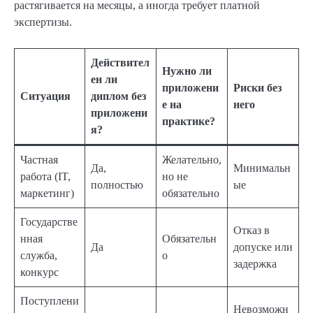
растягивается на месяцы, а иногда требует платной
экспертизы.
Действител
Нужно ли
ен ли
приложени
Риски без
Ситуация
диплом без
е на
него
приложени
практике?
я?
Частная
Желательно,
Да,
Минимальн
работа (IT,
но не
полностью
ые
маркетинг)
обязательно
Государстве
Отказ в
нная
Обязательн
Да
допуске или
служба,
о
задержка
конкурс
Поступлени
Невозможн