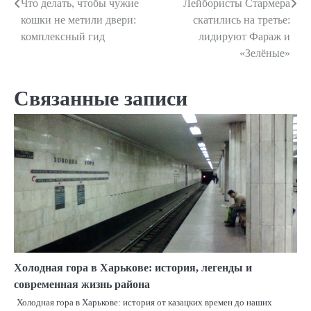
Что делать, чтобы чужие
Лейбористы Стармера
Навигация
кошки не метили двери:
скатились на третье:
по
комплексный гид
лидируют Фараж и
«Зелёные»
записям
Связанные записи
Холодная гора в Харькове: история, легенды и
современная жизнь района
Холодная гора в Харькове: история от казацких времен до наших