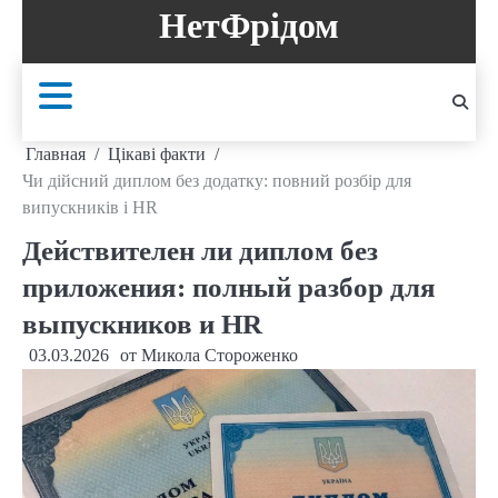
Перейти
НетФрідом
к
содержанию
Главная
Цікаві факти
Чи дійсний диплом без додатку: повний розбір для
випускників і HR
Действителен ли диплом без
приложения: полный разбор для
выпускников и HR
03.03.2026
от
Микола Стороженко