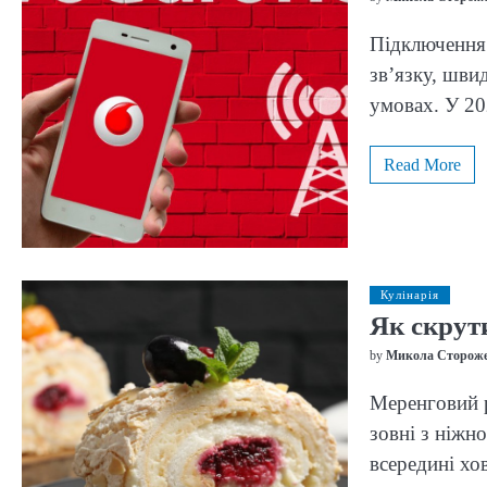
Підключення 
зв’язку, шви
умовах. У 2
Read More
Кулінарія
Як скрут
by
Микола Сторож
Меренговий р
зовні з ніжн
всередині хо