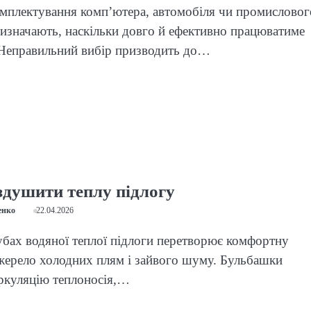
омплектування комп’ютера, автомобіля чи промисловог
изначають, наскільки довго й ефективно працюватиме
 Неправильний вибір призводить до…
здушити теплу підлогу
енко
22.04.2026
убах водяної теплої підлоги перетворює комфортну
жерело холодних плям і зайвого шуму. Бульбашки
ркуляцію теплоносія,…