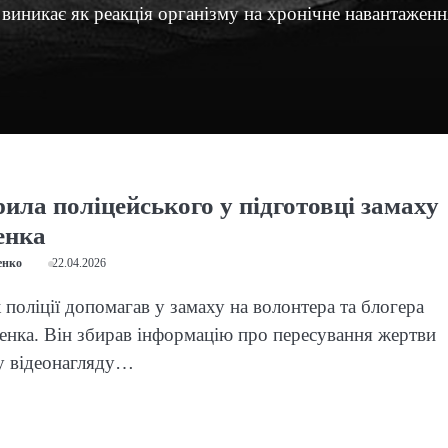
, виникає як реакція організму на хронічне навантаженн
ила поліцейського у підготовці замаху
енка
енко
22.04.2026
 поліції допомагав у замаху на волонтера та блогера
енка. Він збирав інформацію про пересування жертви
у відеонагляду…