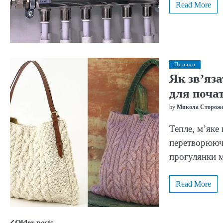
Read More
Поради
Як зв’яз
для почат
by
Микола Сторож
Тепле, м’яке
перетворюючи
прогулянки 
Read More
Older posts