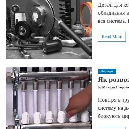
Деталі для к
обладнання в
вся система.
Read More
Поради
Як розво
by
Микола Сторож
Повітря в тр
систему на д
блокують ци