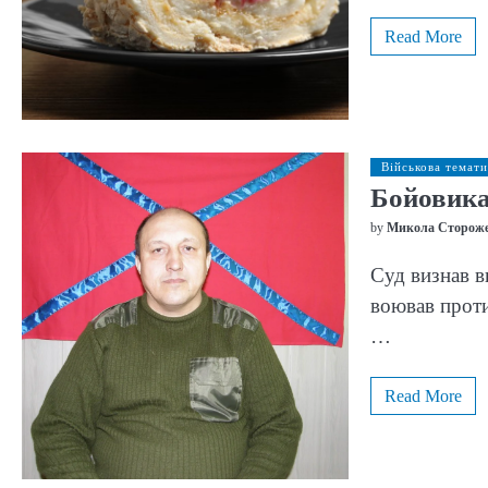
Read More
Військова темати
Бойовика 
by
Микола Сторож
Суд визнав в
воював проти
…
Read More