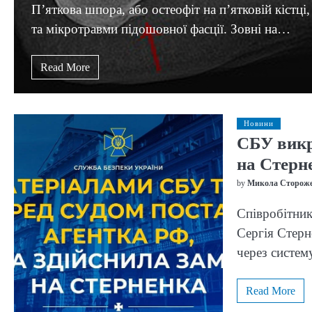
П’яткова шпора, або остеофіт на п’ятковій кістці
та мікротравми підошовної фасції. Зовні на…
Read More
Новини
СБУ викр
на Стерн
by
Микола Сторож
Співробітник
Сергія Стерн
через систем
Read More