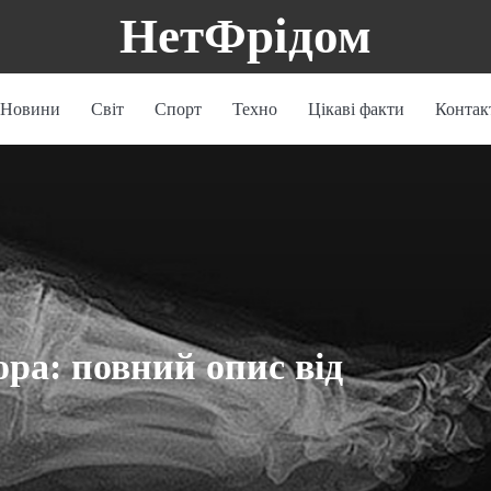
НетФрідом
Новини
Світ
Спорт
Техно
Цікаві факти
Контак
ра: повний опис від