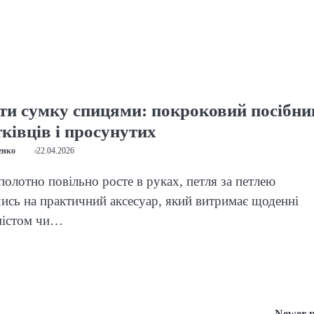
ати сумку спицями: покроковий посібни
ківців і просунутих
енко
22.04.2026
 полотно повільно росте в руках, петля за петлею
сь на практичний аксесуар, який витримає щоденні
містом чи…
Newer p