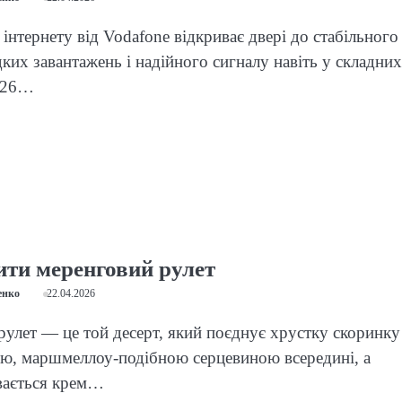
інтернету від Vodafone відкриває двері до стабільного
дких завантажень і надійного сигналу навіть у складних
026…
ити меренговий рулет
енко
22.04.2026
улет — це той десерт, який поєднує хрустку скоринку
ою, маршмеллоу-подібною серцевиною всередині, а
вається крем…