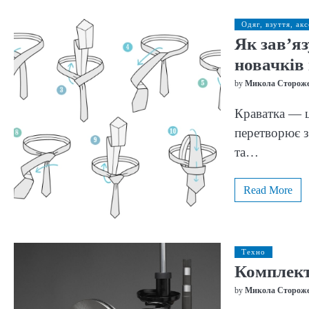
Одяг, взуття, ак
Як зав’я
новачків 
by
Микола Сторож
Краватка — ц
перетворює з
та…
Read More
Техно
Комплект
by
Микола Сторож