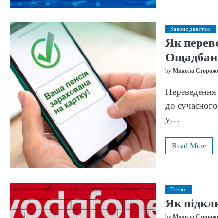
Законодавство
Як перев
Ощадбан
by
Микола Сторож
Переведення 
до сучасного
у…
Read More
Техно
Як підкл
by
Микола Сторож