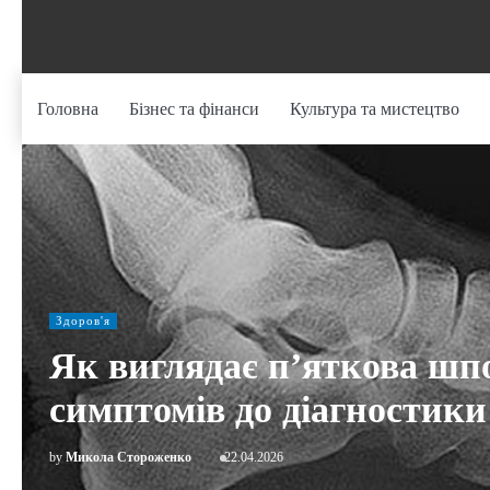
Skip
to
content
Головна
Бізнес та фінанси
Культура та мистецтво
Здоров'я
Як виглядає п’яткова шпо
симптомів до діагностики
by
Микола Стороженко
22.04.2026