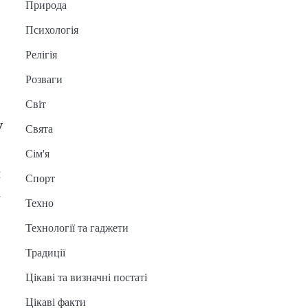
Природа
Психологія
Релігія
Розваги
Світ
у
Свята
Сім'я
й
Спорт
.
Техно
Технології та гаджети
Традиції
Цікаві та визначні постаті
Цікаві факти