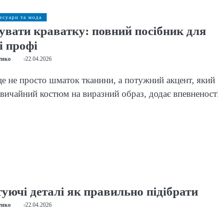
сесуари та мода
зувати краватку: повний посібник для
і профі
енко
22.04.2026
е не просто шматок тканини, а потужний акцент, який
вичайний костюм на виразний образ, додає впевненост
уючі деталі як правильно підібрати
енко
22.04.2026