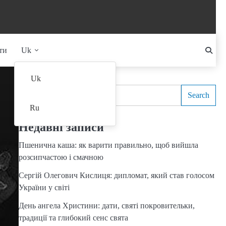
ти
Uk
Search
Uk
Search
Ru
Недавні записи
Пшенична каша: як варити правильно, щоб вийшла
розсипчастою і смачною
Сергій Олегович Кислиця: дипломат, який став голосом
України у світі
День ангела Христини: дати, святі покровительки,
традиції та глибокий сенс свята