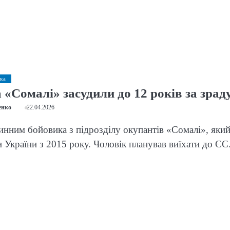
ка
«Сомалі» засудили до 12 років за зрад
енко
22.04.2026
инним бойовика з підрозділу окупантів «Сомалі», яки
 України з 2015 року. Чоловік планував виїхати до ЄС