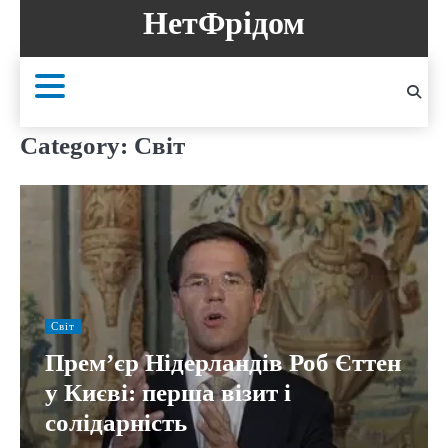
Skip
НетФрідом
to
content
Category:
Світ
Світ
Прем’єр Нідерландів Роб Єттен
у Києві: перша візит і
солідарність