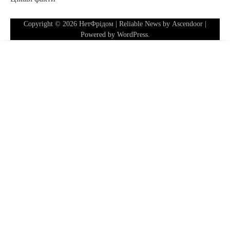
Copyright © 2026
НетФрідом
| Reliable News by
Ascendoor
|
Powered by
WordPress
.