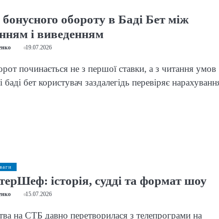
 бонусного обороту в Баді Бет між
нням і виведенням
енко
19.07.2026
рот починається не з першої ставки, а з читання умов
ті баді бет користувач заздалегідь перевіряє нарахуванн
ваги
ерШеф: історія, судді та формат шоу
енко
15.07.2026
тва на СТБ давно перетворилася з телепрограми на