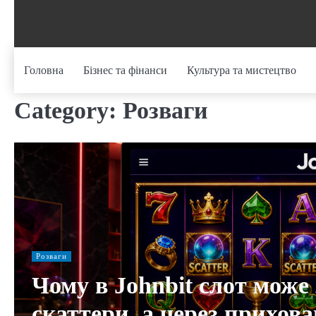
Skip
to
content
Головна
Бізнес та фінанси
Культура та мистецтво
Category:
Розваги
Розваги
Чому в Johnbit слот може 
скаттери, а через прихов