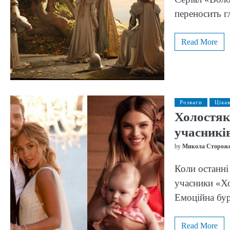
переносить г
Read More
Розваги
Цікав
Холостяк 
учасникі
by
Микола Сторож
Коли останні 
учасники «Хо
Емоційна бу
Read More