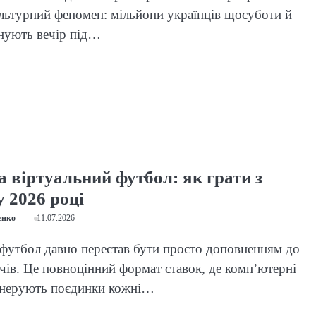
льтурний феномен: мільйони українців щосуботи й
нують вечір під…
 віртуальний футбол: як грати з
 2026 році
енко
11.07.2026
футбол давно перестав бути просто доповненням до
чів. Це повноцінний формат ставок, де комп’ютерні
енерують поєдинки кожні…