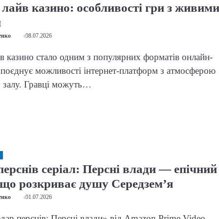
 лайв казино: особливості гри з живим
и
енко
08.07.2026
в казино стало одним з популярних форматів онлайн-
 поєднує можливості інтернет-платформ з атмосферою
 залу. Гравці можуть…
ерснів серіал: Персні влади — епічний
 що розкриває душу Середзем’я
енко
01.07.2026
дар перснів: Персні влади» від Amazon Prime Video