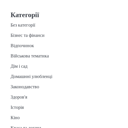
Категорії
Без категорії
Бізнес та фінанси
Відпочинок
Військова тематика
Дім і сад
Домашнні улюбленці
Законодавство
Здоров'я
Історія
Кіно
Краса та догляд