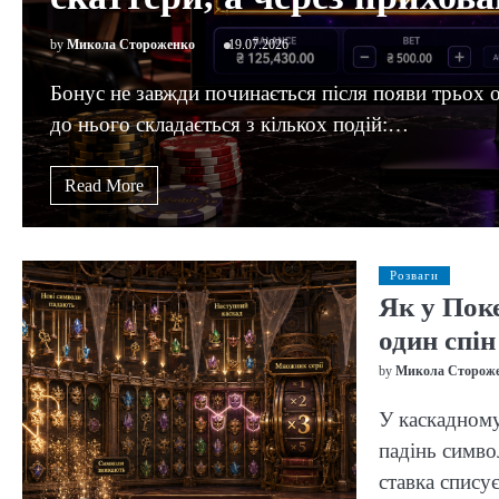
by
Микола Стороженко
19.07.2026
Бонус не завжди починається після появи трьох 
до нього складається з кількох подій:…
Read More
Розваги
Як у Пок
один спін
by
Микола Сторож
У каскадному
падінь симво
ставка спису