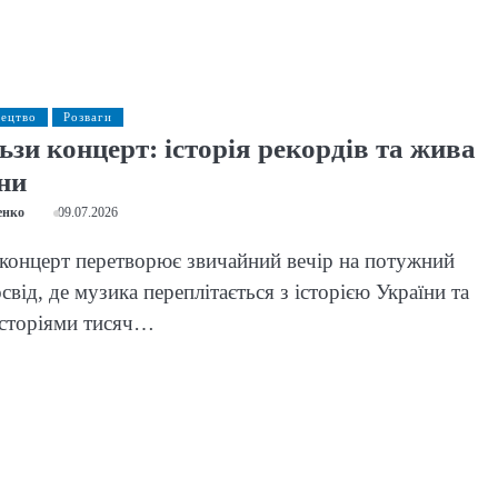
тецтво
Розваги
зи концерт: історія рекордів та жива
ни
енко
09.07.2026
концерт перетворює звичайний вечір на потужний
від, де музика переплітається з історією України та
історіями тисяч…