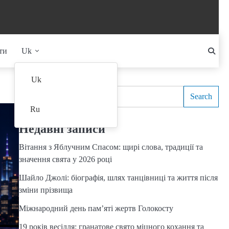
ти
Uk
Search
Uk
Search
Ru
Недавні записи
Вітання з Яблучним Спасом: щирі слова, традиції та
значення свята у 2026 році
Шайло Джолі: біографія, шлях танцівниці та життя після
зміни прізвища
Міжнародний день пам’яті жертв Голокосту
19 років весілля: гранатове свято міцного кохання та