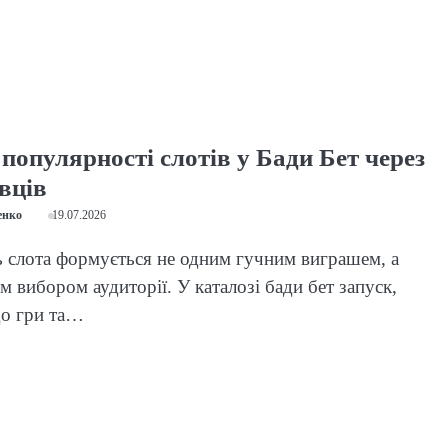
популярності слотів у Бади Бет через
вців
енко
19.07.2026
 слота формується не одним гучним виграшем, а
 вибором аудиторії. У каталозі бади бет запуск,
до гри та…