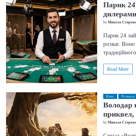
Парик 24
дилерам
by
Микола Сторож
Парик 24 лай
розваг. Воно
традиційного
Read More
Кіно
Розваги
Володар п
приквел,
by
Микола Сторож
Серіал «Воло