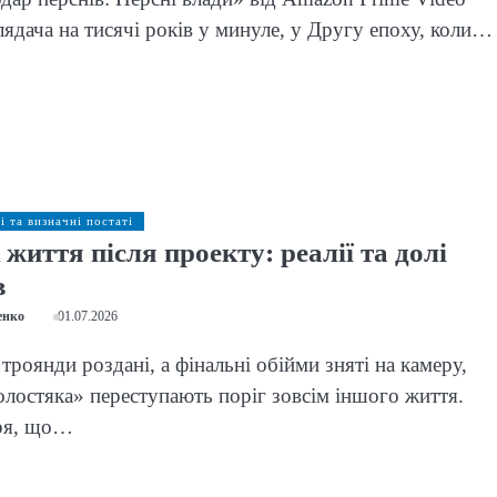
лядача на тисячі років у минуле, у Другу епоху, коли…
і та визначні постаті
життя після проекту: реалії та долі
в
енко
01.07.2026
троянди роздані, а фінальні обійми зняті на камеру,
лостяка» переступають поріг зовсім іншого життя.
ря, що…