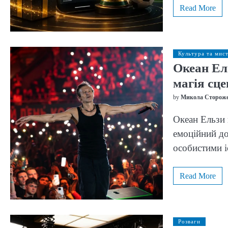
Read More
Культура та мис
Океан Ель
магія сце
by
Микола Сторож
Океан Ельзи 
емоційний дос
особистими 
Read More
Розваги