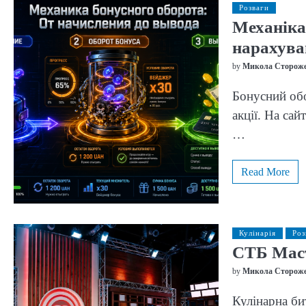
Розваги
Механіка
нарахува
by
Микола Сторож
Бонусний обо
акції. На сай
…
Read More
Кулінарія
Роз
СТБ Маст
by
Микола Сторож
Кулінарна би