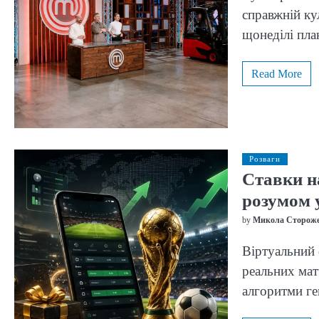
справжній ку
щонеділі пла
Read More
Розваги
Ставки на
розумом у
by
Микола Сторож
Віртуальний 
реальних мат
алгоритми г