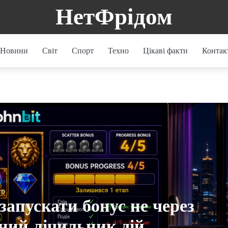
НетФрідом
Новини
Світ
Спорт
Техно
Цікаві факти
Контак
запускати бонус не через
аний лічильник дій