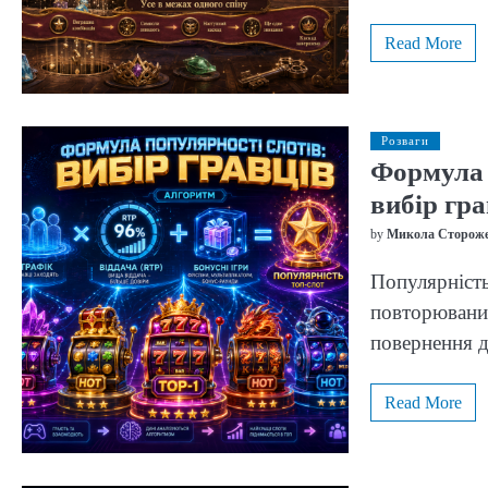
Read More
Розваги
Формула 
вибір гра
by
Микола Сторож
Популярність
повторюваним
повернення 
Read More