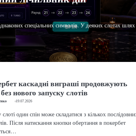
однакових спеціальних символів. У деяких слотах шлях
ербет каскадні виграші продовжують
 без нового запуску слотів
енко
19.07.2026
 слоті один спін може складатися з кількох послідовни
лів. Після натискання кнопки обертання в покербет
ється…