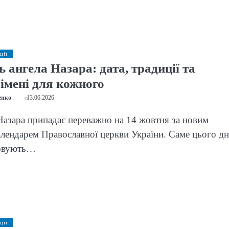
ції
 ангела Назара: дата, традиції та
імені для кожного
енко
13.06.2026
Назара припадає переважно на 14 жовтня за новим
лендарем Православної церкви України. Саме цього д
новують…
ції