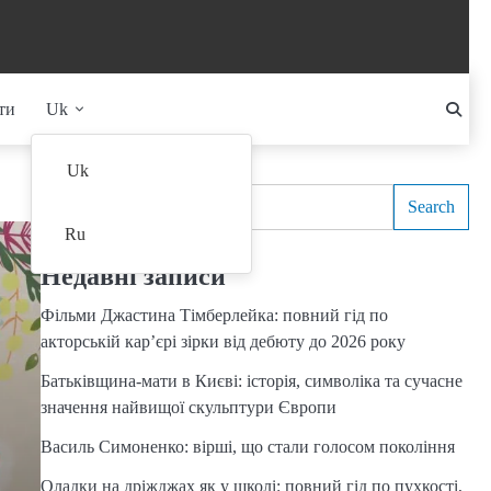
ти
Uk
Search
Uk
Search
Ru
Недавні записи
Фільми Джастина Тімберлейка: повний гід по
акторській кар’єрі зірки від дебюту до 2026 року
Батьківщина-мати в Києві: історія, символіка та сучасне
значення найвищої скульптури Європи
Василь Симоненко: вірші, що стали голосом покоління
Оладки на дріжджах як у школі: повний гід по пухкості,