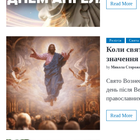
Read More
Релігія
Свята
Коли свят
значення
by
Микола Сторож
Свято Вознес
день після Ве
православн
Read More