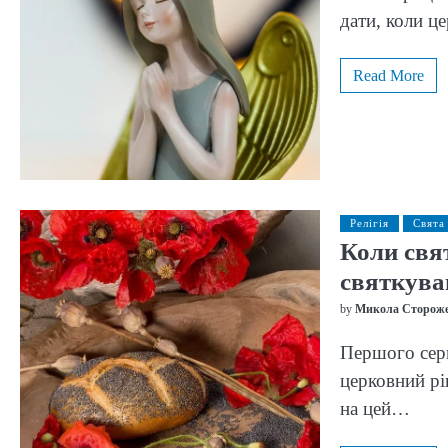
дати, коли ц
Read More
Релігія
Свята
Коли свят
святкува
by
Микола Сторож
Першого серп
церковний рі
на цей…