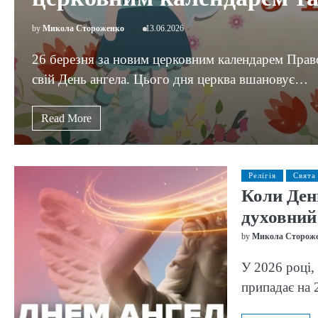
by
Микола Стороженко
13.06.2026
26 березня за новим церковним календарем Право
свій День ангела. Цього дня церква вшановує…
Read More
Релігія
Свята
Коли Ден
духовний 
by
Микола Сторож
У 2026 році,
припадає на 