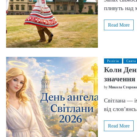
пливуть над 
Read More
Релігія
Свята
Коли День
значення
by
Микола Сторож
Світлана — і
від слов’янс
Read More