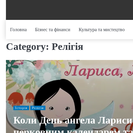
Skip
to
content
Головна
Бізнес та фінанси
Культура та мистецтво
Category:
Релігія
Історія
Релігія
Коли День ангела Лариси:
церковним календарем та