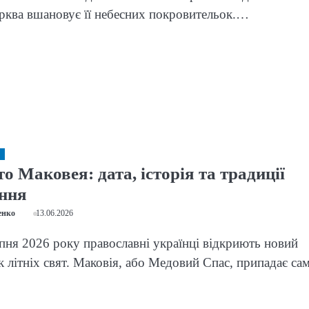
ерква вшановує її небесних покровительок.…
о Маковея: дата, історія та традиції
ння
енко
13.06.2026
ня 2026 року православні українці відкриють новий
к літніх свят. Маковія, або Медовий Спас, припадає са