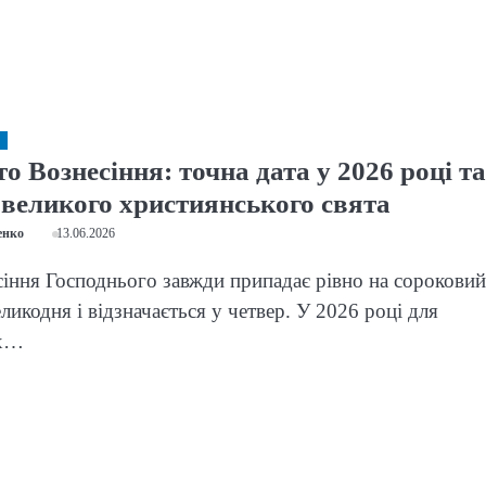
о Вознесіння: точна дата у 2026 році та
 великого християнського свята
енко
13.06.2026
іння Господнього завжди припадає рівно на сороковий
ликодня і відзначається у четвер. У 2026 році для
их…