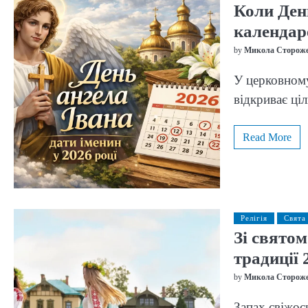
Коли Ден
календаре
by
Микола Сторож
У церковному
відкриває ціл
Read More
Релігія
Свята
Зі святом
традиції 
by
Микола Сторож
Запах свіжос