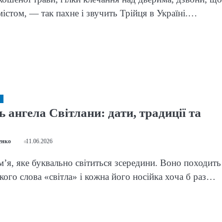
містом, — так пахне і звучить Трійця в Україні.…
 ангела Світлани: дати, традиції та
енко
11.06.2026
м’я, яке буквально світиться зсередини. Воно походить
ького слова «світла» і кожна його носійка хоча б раз…