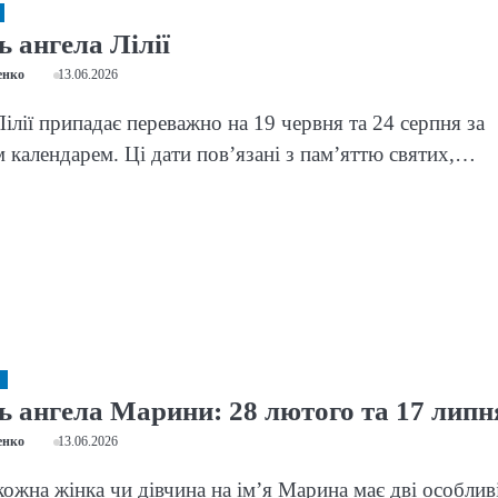
 ангела Лілії
енко
13.06.2026
Лілії припадає переважно на 19 червня та 24 серпня за
 календарем. Ці дати пов’язані з пам’яттю святих,…
ь ангела Марини: 28 лютого та 17 липн
енко
13.06.2026
кожна жінка чи дівчина на ім’я Марина має дві особлив