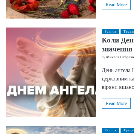
Read More
Релігія
Тради
Коли День
значення 
by
Микола Сторож
День ангела 
церковним ка
віряни вша
Read More
Релігія
Тради