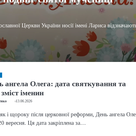
славної Церкви України носії імені Лариса відзначают
ь ангела Олега: дата святкування та
зміст іменин
енко
13.06.2026
 як і щороку після церковної реформи, День ангела Оле
20 вересня. Ця дата закріплена за…