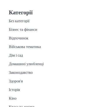
Категорії
Без категорії
Бізнес та фінанси
Відпочинок
Військова тематика
Дім і сад
Домашнні улюбленці
Законодавство
Здоров'я
Історія
Кіно
Краса та догляд