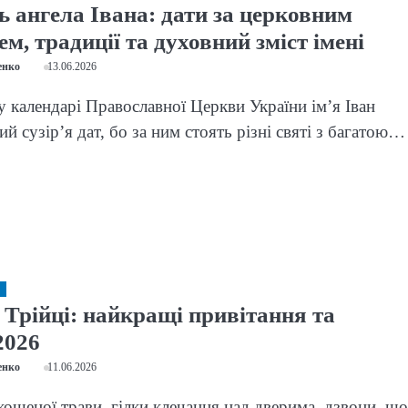
ь ангела Івана: дати за церковним
м, традиції та духовний зміст імені
енко
13.06.2026
 календарі Православної Церкви України ім’я Іван
ий сузір’я дат, бо за ним стоять різні святі з багатою…
 Трійці: найкращі привітання та
2026
енко
11.06.2026
кошеної трави, гілки клечання над дверима, дзвони, що