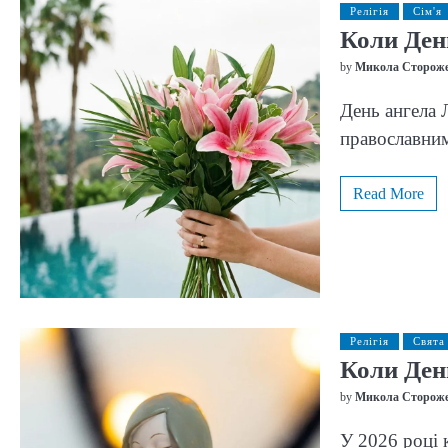
Релігія
Сім'я
Коли День
by
Микола Сторож
День ангела 
православним
Read More
Релігія
Свята
Коли Ден
by
Микола Сторож
У 2026 році 