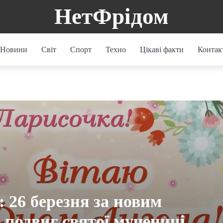
НетФрідом
Новини
Світ
Спорт
Техно
Цікаві факти
Контак
 26 березня за новим
 подвиг святої мучениці