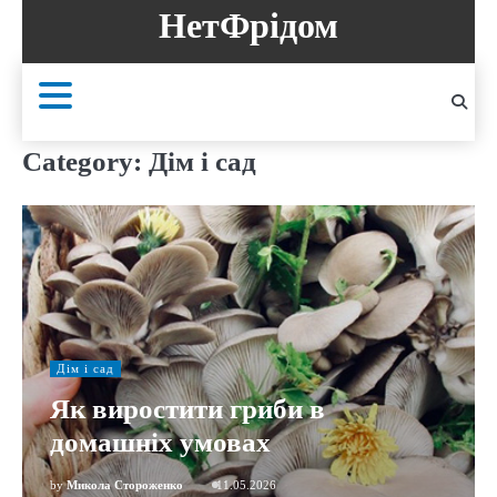
Skip
НетФрідом
to
content
Category:
Дім і сад
Дім і сад
Як виростити гриби в
домашніх умовах
by
Микола Стороженко
11.05.2026