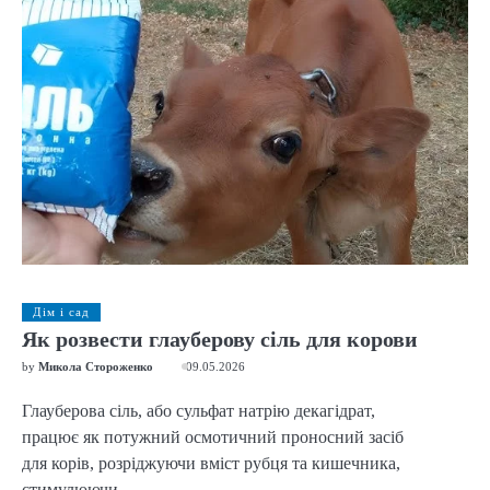
Дім і сад
Як розвести глауберову сіль для корови
by
Микола Стороженко
09.05.2026
Глауберова сіль, або сульфат натрію декагідрат,
працює як потужний осмотичний проносний засіб
для корів, розріджуючи вміст рубця та кишечника,
стимулюючи…