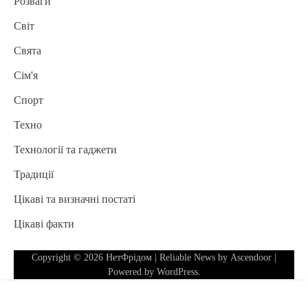
Розваги
Світ
Свята
Сім'я
Спорт
Техно
Технології та гаджети
Традиції
Цікаві та визначні постаті
Цікаві факти
Copyright © 2026
НетФрідом
| Reliable News by
Ascendoor
|
Powered by
WordPress
.