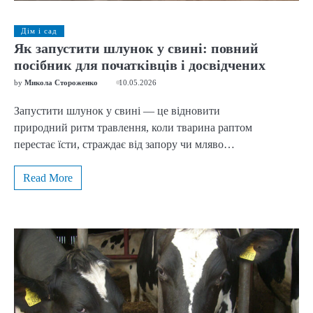
Дім і сад
Як запустити шлунок у свині: повний
посібник для початківців і досвідчених
by
Микола Стороженко
10.05.2026
Запустити шлунок у свині — це відновити
природний ритм травлення, коли тварина раптом
перестає їсти, страждає від запору чи мляво…
Read More