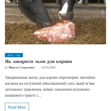
Дім і сад
Як заварити льон для корови
by
Микола Стороженко
10.05.2026
Заварювання льону для корови перетворює звичайне
насіння на потужний обволікаючий слиз, який м’яко
заспокоює травлення, знімає запалення шлунково-
кишкового тракту і…
Read More