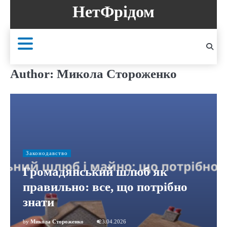
Skip
НетФрідом
to
content
Author:
Микола Стороженко
Законодавство
Громадянський шлюб як
правильно: все, що потрібно
знати
by
Микола Стороженко
23.04.2026