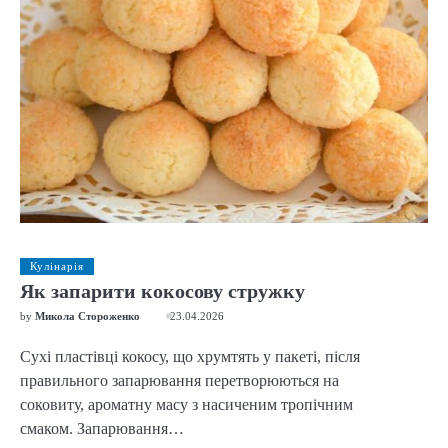
Кулінарія
Як запарити кокосову стружку
by
Микола Стороженко
23.04.2026
Сухі пластівці кокосу, що хрумтять у пакеті, після
правильного запарювання перетворюються на
соковиту, ароматну масу з насиченим тропічним
смаком. Запарювання…