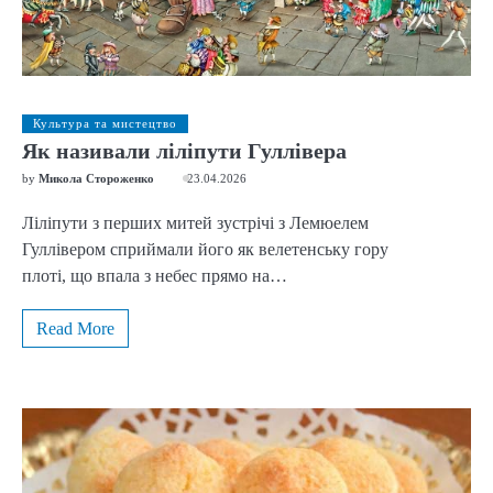
Культура та мистецтво
Як називали ліліпути Гуллівера
by
Микола Стороженко
23.04.2026
Ліліпути з перших митей зустрічі з Лемюелем
Гуллівером сприймали його як велетенську гору
плоті, що впала з небес прямо на…
Read More