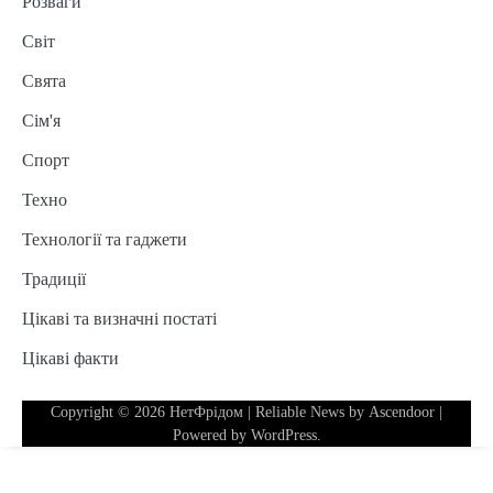
Розваги
Світ
Свята
Сім'я
Спорт
Техно
Технології та гаджети
Традиції
Цікаві та визначні постаті
Цікаві факти
Copyright © 2026
НетФрідом
| Reliable News by
Ascendoor
|
Powered by
WordPress
.