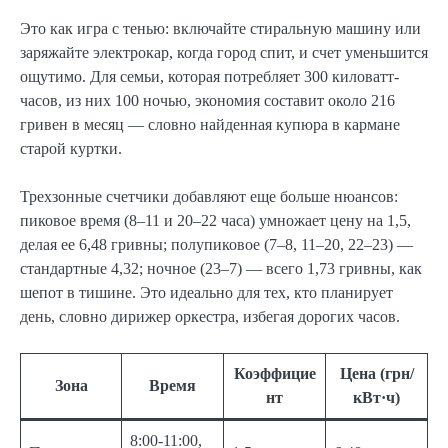
Это как игра с тенью: включайте стиральную машину или
заряжайте электрокар, когда город спит, и счет уменьшится
ощутимо. Для семьи, которая потребляет 300 киловатт-
часов, из них 100 ночью, экономия составит около 216
гривен в месяц — словно найденная купюра в кармане
старой куртки.
Трехзонные счетчики добавляют еще больше нюансов:
пиковое время (8–11 и 20–22 часа) умножает цену на 1,5,
делая ее 6,48 гривны; полупиковое (7–8, 11–20, 22–23) —
стандартные 4,32; ночное (23–7) — всего 1,73 гривны, как
шепот в тишине. Это идеально для тех, кто планирует
день, словно дирижер оркестра, избегая дорогих часов.
Коэффицие
Цена (грн/
Зона
Время
нт
кВт·ч)
8:00-11:00,