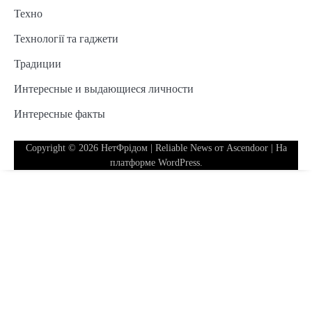
Техно
Технології та гаджети
Традиции
Интересные и выдающиеся личности
Интересные факты
Copyright © 2026
НетФрідом
| Reliable News от
Ascendoor
| На
платформе
WordPress
.