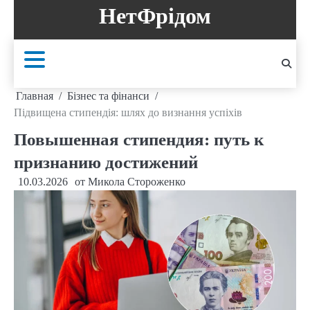
Перейти
НетФрідом
к
содержанию
Главная
Бізнес та фінанси
Підвищена стипендія: шлях до визнання успіхів
Повышенная стипендия: путь к
признанию достижений
10.03.2026
от
Микола Стороженко