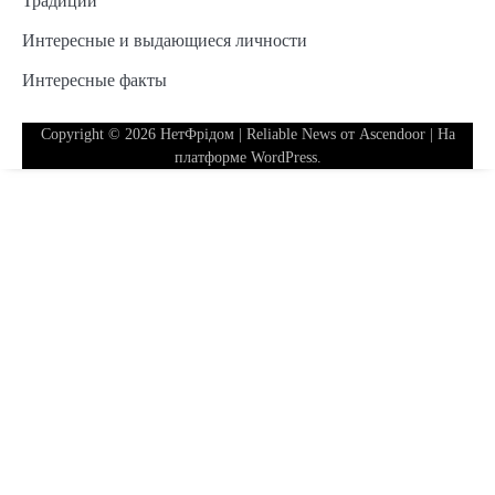
Традиции
Интересные и выдающиеся личности
Интересные факты
Copyright © 2026
НетФрідом
| Reliable News от
Ascendoor
| На
платформе
WordPress
.