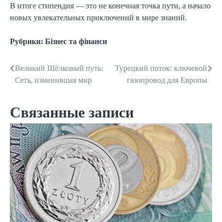
В итоге стипендия — это не конечная точка пути, а начало
новых увлекательных приключений в мире знаний.
Рубрики:
Бізнес та фінанси
Великий Шёлковый путь:
Турецкий поток: ключевой
Навигация
Сеть, изменившая мир
газопровод для Европы
по
записям
Связанные записи