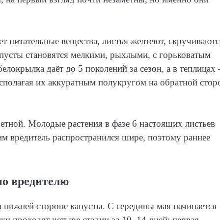
ет питательные вещества, листья желтеют, скручиваютс
пусты становятся мелкими, рыхлыми, с горьковатым
елокрылка даёт до 5 поколений за сезон, а в теплицах
асполагая их аккуратным полукругом на обратной стор
ветной. Молодые растения в фазе 6 настоящих листьев
им вредитель распространился шире, поэтому раннее
по вредителю
 нижней стороне капусты. С середины мая начинается
ки проходят четыре стадии за 10–14 дней: первая