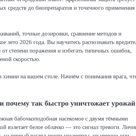
ых средств до биопрепаратов и точечного применения
киваний, точные дозировки, сравнение методов и
ое лето 2026 года. Вы научитесь распознавать вредите
и от степени поражения и избегать типичных ошибок,
еной скоростью.
в химии на вашем столе. Начнём с понимания врага, ч
и почему так быстро уничтожает урожай
нежная бабочкоподобная насекомое с двумя тёмными
кой взлетает белое облачко — это сигнал тревоги. Лич
 на первый взгляд почти незаметны, но именно они