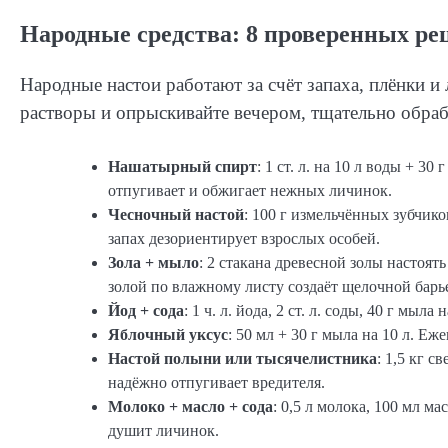
Народные средства: 8 проверенных ре
Народные настои работают за счёт запаха, плёнки и
растворы и опрыскивайте вечером, тщательно обра
Нашатырный спирт
: 1 ст. л. на 10 л воды + 3
отпугивает и обжигает нежных личинок.
Чесночный настой
: 100 г измельчённых зубчиков
запах дезориентирует взрослых особей.
Зола + мыло
: 2 стакана древесной золы настоять
золой по влажному листу создаёт щелочной барь
Йод + сода
: 1 ч. л. йода, 2 ст. л. соды, 40 г мы
Яблочный уксус
: 50 мл + 30 г мыла на 10 л. Еж
Настой полыни или тысячелистника
: 1,5 кг с
надёжно отпугивает вредителя.
Молоко + масло + сода
: 0,5 л молока, 100 мл ма
душит личинок.