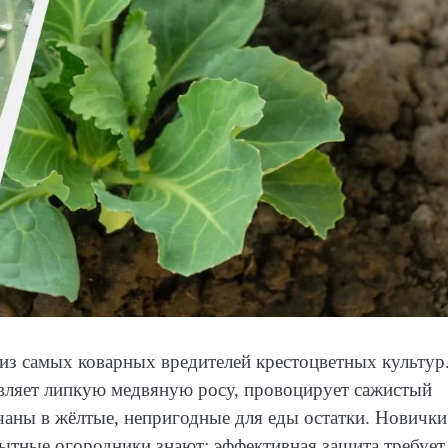
н из самых коварных вредителей крестоцветных культур
авляет липкую медвяную росу, провоцирует сажистый
очаны в жёлтые, непригодные для еды остатки. Новички
пытные огородники знают: эффективная защита требует