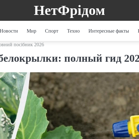
НетФрідом
Новости
Мир
Спорт
Техно
Интересные факты
повний посібник 2026
 белокрылки: полный гид 20