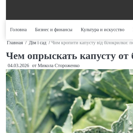
Перейти
к
содержанию
Головна
Бизнес и финансы
Культура и искусство
Главная
Дім і сад
Чим кропити капусту від білокрилки: 
Чем опрыскать капусту от
04.03.2026
от
Микола Стороженко