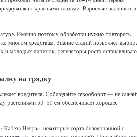
редкуколка с красными глазами. Взрослые вылетают и
атуре. Именно поэтому обработки нужно повторять
 ко многим средствам. Знание стадий позволяет выбир
ых и молодых личинок, регуляторы роста останавливаю
ылку на грядку
лекает вредителя. Соблюдайте севооборот — не сажай
жду растениями 50–60 см обеспечивает хорошее
«Кабеза Негра», некоторые сорта белокочанной с
а (чистотел, дикую капусту, молочай). После сбора ур