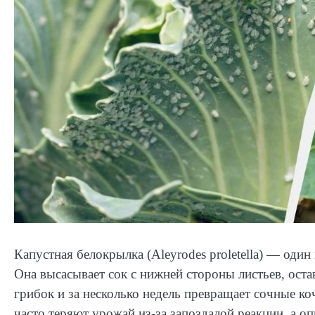
Капустная белокрылка (Aleyrodes proletella) — оди
Она высасывает сок с нижней стороны листьев, ост
грибок и за несколько недель превращает сочные к
часто теряют урожай из-за запоздалой реакции, а о