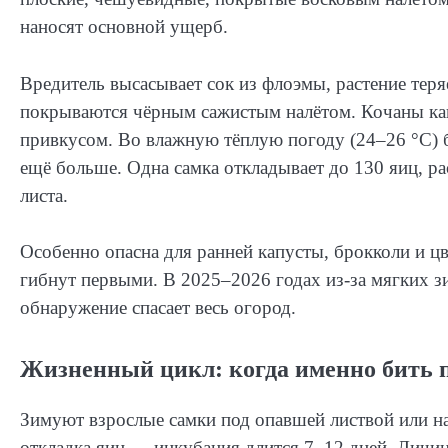
наносят основной ущерб.
Вредитель высасывает сок из флоэмы, растение теря
покрываются чёрным сажистым налётом. Кочаны ка
привкусом. Во влажную тёплую погоду (24–26 °C) б
ещё больше. Одна самка откладывает до 130 яиц, р
листа.
Особенно опасна для ранней капусты, брокколи и ц
гибнут первыми. В 2025–2026 годах из-за мягких з
обнаружение спасает весь огород.
Жизненный цикл: когда именно бить 
Зимуют взрослые самки под опавшей листвой или на
откладка яиц — инкубация длится 7–12 дней. Личин