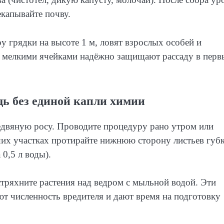
екапывайте почву.
 грядки на высоте 1 м, ловят взрослых особей и
 с мелкими ячейками надёжно защищают рассаду в перв
ь без единой капли химии
едвяную росу. Проводите процедуру рано утром или
ших участках протирайте нижнюю сторону листьев губк
 0,5 л воды).
стряхните растения над ведром с мыльной водой. Эти
т численность вредителя и дают время на подготовку