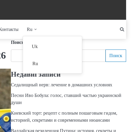
Контакты
Ru
Поиск
Uk
26
Поиск
Ru
Недавні записи
Седалищный нерв: лечение в домашних условиях
Песни Иво Бобула: голос, ставший частью украинской
души
Киевский торт: рецепт с полным пошаговым гидом,
историей, секретами и современными нюансами
Валдайская резиденция Путина: история, секреты и