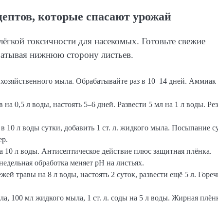
цептов, которые спасают урожай
 лёгкой токсичности для насекомых. Готовьте свежие
батывая нижнюю сторону листьев.
0 г хозяйственного мыла. Обрабатывайте раз в 10–14 дней. Аммиак
 на 0,5 л воды, настоять 5–6 дней. Развести 5 мл на 1 л воды. Ре
 в 10 л воды сутки, добавить 1 ст. л. жидкого мыла. Посыпание с
ер.
ла на 10 л воды. Антисептическое действие плюс защитная плёнка.
енедельная обработка меняет pH на листьях.
вежей травы на 8 л воды, настоять 2 суток, развести ещё 5 л. Гореч
сла, 100 мл жидкого мыла, 1 ст. л. соды на 5 л воды. Жирная плён