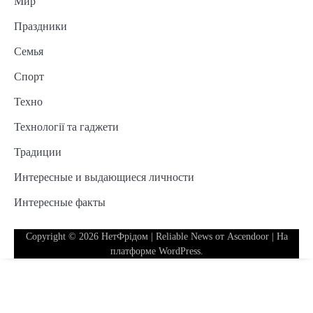
Мир
Праздники
Семья
Спорт
Техно
Технології та гаджети
Традиции
Интересные и выдающиеся личности
Интересные факты
Copyright © 2026
НетФрідом
| Reliable News от
Ascendoor
| На
платформе
WordPress
.