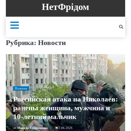
Перейти
НетФрідом
к
содержанию
Рубрика:
Новости
Новини
Российская атака на Николаев:
ранены женщина, мужчина и
10-летний мальчик
от
Микола Стороженко
13.06.2026