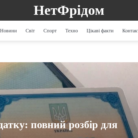
НетФрідом
Новини
Світ
Спорт
Техно
Цікаві факти
Контак
датку: повний розбір для