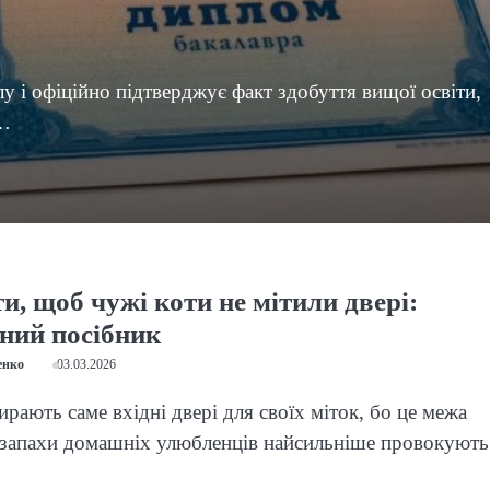
у і офіційно підтверджує факт здобуття вищої освіти,
о…
, щоб чужі коти не мітили двері:
ний посібник
енко
03.03.2026
ирають саме вхідні двері для своїх міток, бо це межа
е запахи домашніх улюбленців найсильніше провокують