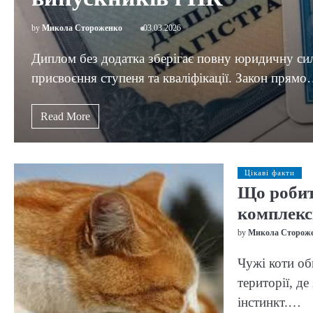
by
Микола Стороженко
03.03.2026
Диплом без додатка зберігає повну юридичну сил
присвоєння ступеня та кваліфікації. Закон прям
Read More
Цікаві факти
Що робити
комплекс
by
Микола Сторож
Чужі коти об
території, д
інстинкт.…