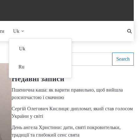
ти
Uk
Search
Uk
Search
Ru
Недавні записи
Пшенична каша: як варити правильно, щоб вийшла
розсипчастою і смачною
Сергій Олегович Кислиця: дипломат, який став голосом
України у світі
День ангела Христини: дати, святі покровительки,
традиції та глибокий сенс свята