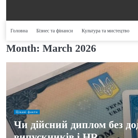
Skip
to
content
Головна
Бізнес та фінанси
Культура та мистецтво
Month:
March 2026
Цікаві факти
Чи дійсний диплом без до
випускників і HR